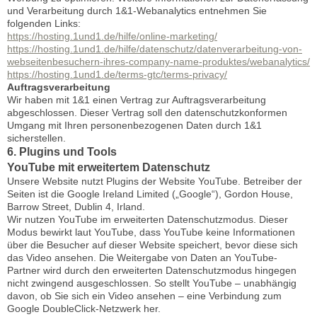
und Verarbeitung durch 1&1-Webanalytics entnehmen Sie
folgenden Links:
https://hosting.1und1.de/hilfe/online-marketing/
https://hosting.1und1.de/hilfe/datenschutz/datenverarbeitung-von-
webseitenbesuchern-ihres-company-name-produktes/webanalytics/
https://hosting.1und1.de/terms-gtc/terms-privacy/
Auftragsverarbeitung
Wir haben mit 1&1 einen Vertrag zur Auftragsverarbeitung
abgeschlossen. Dieser Vertrag soll den datenschutzkonformen
Umgang mit Ihren personenbezogenen Daten durch 1&1
sicherstellen.
6. Plugins und Tools
YouTube mit erweitertem Datenschutz
Unsere Website nutzt Plugins der Website YouTube. Betreiber der
Seiten ist die Google Ireland Limited („Google“), Gordon House,
Barrow Street, Dublin 4, Irland.
Wir nutzen YouTube im erweiterten Datenschutzmodus. Dieser
Modus bewirkt laut YouTube, dass YouTube keine Informationen
über die Besucher auf dieser Website speichert, bevor diese sich
das Video ansehen. Die Weitergabe von Daten an YouTube-
Partner wird durch den erweiterten Datenschutzmodus hingegen
nicht zwingend ausgeschlossen. So stellt YouTube – unabhängig
davon, ob Sie sich ein Video ansehen – eine Verbindung zum
Google DoubleClick-Netzwerk her.