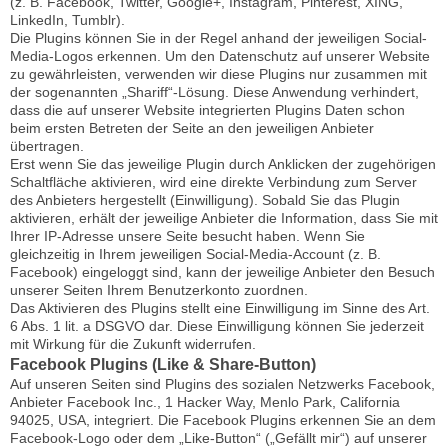
(z. B. Facebook, Twitter, Google+, Instagram, Pinterest, XING,
LinkedIn, Tumblr).
Die Plugins können Sie in der Regel anhand der jeweiligen Social-
Media-Logos erkennen. Um den Datenschutz auf unserer Website
zu gewährleisten, verwenden wir diese Plugins nur zusammen mit
der sogenannten „Shariff“-Lösung. Diese Anwendung verhindert,
dass die auf unserer Website integrierten Plugins Daten schon
beim ersten Betreten der Seite an den jeweiligen Anbieter
übertragen.
Erst wenn Sie das jeweilige Plugin durch Anklicken der zugehörigen
Schaltfläche aktivieren, wird eine direkte Verbindung zum Server
des Anbieters hergestellt (Einwilligung). Sobald Sie das Plugin
aktivieren, erhält der jeweilige Anbieter die Information, dass Sie mit
Ihrer IP-Adresse unsere Seite besucht haben. Wenn Sie
gleichzeitig in Ihrem jeweiligen Social-Media-Account (z. B.
Facebook) eingeloggt sind, kann der jeweilige Anbieter den Besuch
unserer Seiten Ihrem Benutzerkonto zuordnen.
Das Aktivieren des Plugins stellt eine Einwilligung im Sinne des Art.
6 Abs. 1 lit. a DSGVO dar. Diese Einwilligung können Sie jederzeit
mit Wirkung für die Zukunft widerrufen.
Facebook Plugins (Like & Share-Button)
Auf unseren Seiten sind Plugins des sozialen Netzwerks Facebook,
Anbieter Facebook Inc., 1 Hacker Way, Menlo Park, California
94025, USA, integriert. Die Facebook Plugins erkennen Sie an dem
Facebook-Logo oder dem „Like-Button“ („Gefällt mir“) auf unserer