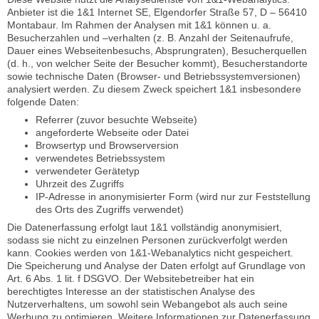
Anbieter ist die 1&1 Internet SE, Elgendorfer Straße 57, D – 56410
Montabaur. Im Rahmen der Analysen mit 1&1 können u. a.
Besucherzahlen und –verhalten (z. B. Anzahl der Seitenaufrufe,
Dauer eines Webseitenbesuchs, Absprungraten), Besucherquellen
(d. h., von welcher Seite der Besucher kommt), Besucherstandorte
sowie technische Daten (Browser- und Betriebssystemversionen)
analysiert werden. Zu diesem Zweck speichert 1&1 insbesondere
folgende Daten:
Referrer (zuvor besuchte Webseite)
angeforderte Webseite oder Datei
Browsertyp und Browserversion
verwendetes Betriebssystem
verwendeter Gerätetyp
Uhrzeit des Zugriffs
IP-Adresse in anonymisierter Form (wird nur zur Feststellung
des Orts des Zugriffs verwendet)
Die Datenerfassung erfolgt laut 1&1 vollständig anonymisiert,
sodass sie nicht zu einzelnen Personen zurückverfolgt werden
kann. Cookies werden von 1&1-Webanalytics nicht gespeichert.
Die Speicherung und Analyse der Daten erfolgt auf Grundlage von
Art. 6 Abs. 1 lit. f DSGVO. Der Websitebetreiber hat ein
berechtigtes Interesse an der statistischen Analyse des
Nutzerverhaltens, um sowohl sein Webangebot als auch seine
Werbung zu optimieren. Weitere Informationen zur Datenerfassung