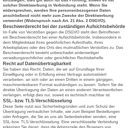
einzulegen; dies gilt auch für das Profiling, soweit es mit
solcher Direktwerbung in Verbindung steht. Wenn Sie
widersprechen, werden Ihre personenbezogenen Daten
anschließend nicht mehr zum Zwecke der Direktwerbung
verwendet (Widerspruch nach Art. 21 Abs. 2 DSGVO).
Beschwerderecht bei der zuständigen Aufsichtsbehörde
Im Falle von Verstößen gegen die DSGVO steht den Betroffenen
ein Beschwerderecht bei einer Aufsichtsbehörde, insbesondere in
dem Mitgliedstaat ihres gewöhnlichen Aufenthalts, ihres
Arbeitsplatzes oder des Orts des mutmaßlichen Verstoßes zu. Das
Beschwerderecht besteht unbeschadet anderweitiger
verwaltungsrechtlicher oder gerichtlicher Rechtsbehelfe.
Recht auf Datenübertragbarkeit
Sie haben das Recht, Daten, die wir auf Grundlage Ihrer
Einwilligung oder in Erfüllung eines Vertrags automatisiert
verarbeiten, an sich oder an einen Dritten in einem gängigen,
maschinenlesbaren Format aushändigen zu lassen. Sofern Sie die
direkte Übertragung der Daten an einen anderen Verantwortlichen
verlangen, erfolgt dies nur, soweit es technisch machbar ist.
SSL- bzw. TLS-Verschlüsselung
Diese Seite nutzt aus Sicherheitsgründen und zum Schutz der
Übertragung vertraulicher Inhalte, wie zum Beispiel Bestellungen
oder Anfragen, die Sie an uns als Seitenbetreiber senden, eine
SSL-bzw. TLS-Verschlüsselung. Eine verschlüsselte Verbindung
erkennen Sie daran, dass die Adresszeile des Browsers von